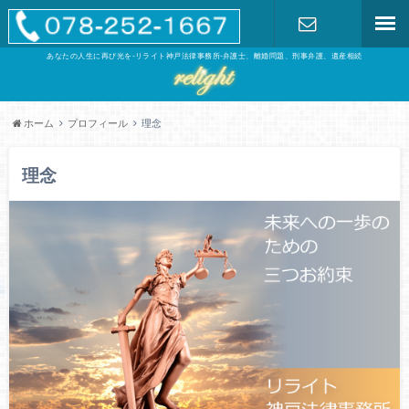
あなたの人生に再び光を-リライト神戸法律事務所-弁護士、離婚問題、刑事弁護、遺産相続
お問い合わ
せ
ホーム
プロフィール
理念
理念