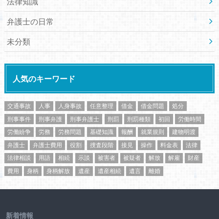
法律知識
弁護士の日常
未分類
人気のキーワード
交通事故
人事
人身事故
任意整理
借金
借金問題
処分
刑事事件
刑事弁護
刑事弁護士
刑罰
刑罰種類
初回
労働時間
労働紛争
労務
労務問題
基礎知識
報酬
就業規則
建物明渡
弁護士
弁護士費用
役割
捜査段階
接見
操作
料金表
法律
法律相談
用語
相続
示談
被害者
被疑者
解放
解雇
財産
費用
身柄
身柄解放
遺産
遺産相続
遺言
離婚
新着情報