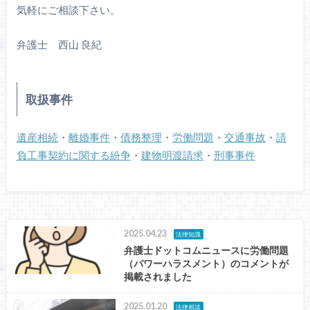
気軽にご相談下さい。
弁護士 西山 良紀
取扱事件
遺産相続
・
離婚事件
・
債務整理
・
労働問題
・
交通事故
・
請
負工事契約に関する紛争
・
建物明渡請求
・
刑事事件
2025.04.23
法律知識
弁護士ドットコムニュースに労働問題
（パワーハラスメント）のコメントが
掲載されました
2025.01.20
法律相談