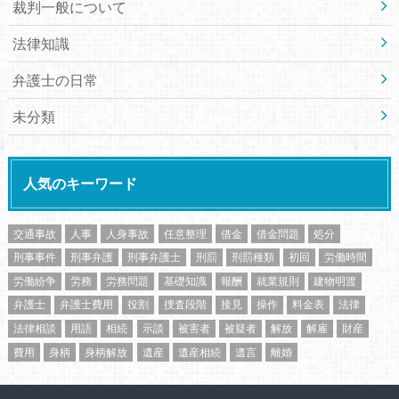
裁判一般について
法律知識
弁護士の日常
未分類
人気のキーワード
交通事故
人事
人身事故
任意整理
借金
借金問題
処分
刑事事件
刑事弁護
刑事弁護士
刑罰
刑罰種類
初回
労働時間
労働紛争
労務
労務問題
基礎知識
報酬
就業規則
建物明渡
弁護士
弁護士費用
役割
捜査段階
接見
操作
料金表
法律
法律相談
用語
相続
示談
被害者
被疑者
解放
解雇
財産
費用
身柄
身柄解放
遺産
遺産相続
遺言
離婚