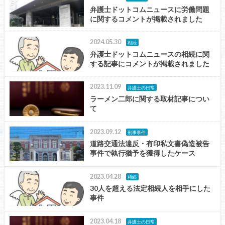
弁護士ドットコムニュースに労働問題
に関するコメントが掲載されました
2024.05.30
相続
弁護士ドットコムニュースの相続に関
する記事にコメントが掲載されました
2023.11.09
弁護士の日常
ラーメン二郎に関する取材記事につい
て
2023.09.12
刑事事件
道路交通法違反・有印私文書偽造被告
事件で執行猶予を獲得したケース
2023.04.28
相続
30人を超える法定相続人を相手にした
事件
2023.04.18
弁護士の日常