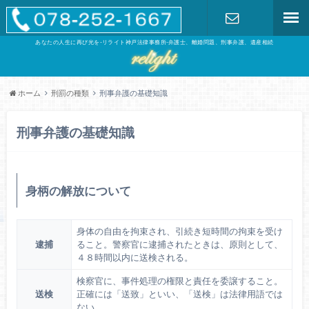
あなたの人生に再び光を-リライト神戸法律事務所-弁護士、離婚問題、刑事弁護、遺産相続
お問い合わ
せ
ホーム
刑罰の種類
刑事弁護の基礎知識
刑事弁護の基礎知識
身柄の解放について
身体の自由を拘束され、引続き短時間の拘束を受け
逮捕
ること。警察官に逮捕されたときは、原則として、
４８時間以内に送検される。
検察官に、事件処理の権限と責任を委譲すること。
送検
正確には「送致」といい、「送検」は法律用語では
ない。