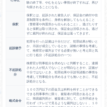
験の終了等、やむをえない事情が終了すれば、再び
勾留されることになる。
保釈とは、起訴された被告人が、保証金の納付や住
居制限等を条件に、身柄を解放してもらえること
保釈
（警察署や拘置所から出られること）。逃げたりす
ると保釈は取り消され、保証金は没収される。逃げ
ずに裁判が終われば、保証金は返ってきます。
犯罪を行った証拠は十分だけど、犯罪結果が軽いと
か、示談が成立しているとか、諸般の事情を考慮し
起訴猶予
て、検察官が裁判までする必要が無いと考え田と気
に行う処分（不起訴処分の一つ）
検察官が刑事処分を求めないと判断すること。逮捕
された人が犯人でないことが明白なときや、証拠が
不起訴処
十分ではないとき、犯罪結果や示談等諸般の事情を
分
考慮して刑事処分を求めるまでも無いときに、不起
訴処分となる。
１００万円以下の罰金又は科料を科すことができる
できる刑事事件に限り、被疑者の同意があるとき
に、簡易裁判所が、被疑者に対して、公判手続きを
略式命令
行わず（テレビで見るような裁判はしない）、１０