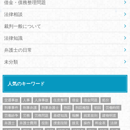
借金・債務整理問題
法律相談
裁判一般について
法律知識
弁護士の日常
未分類
人気のキーワード
交通事故
人事
人身事故
任意整理
借金
借金問題
処分
刑事事件
刑事弁護
刑事弁護士
刑罰
刑罰種類
初回
労働時間
労働紛争
労務
労務問題
基礎知識
報酬
就業規則
建物明渡
弁護士
弁護士費用
役割
捜査段階
接見
操作
料金表
法律