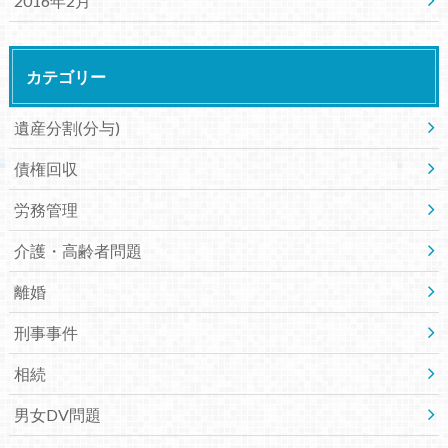
2016年2月
カテゴリー
遺産分割(分与)
債権回収
労務管理
介護・高齢者問題
離婚
刑事事件
相続
男女DV問題