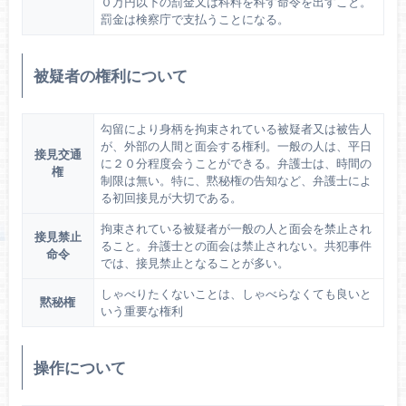
０万円以下の罰金又は科料を科す命令を出すこと。
罰金は検察庁で支払うことになる。
被疑者の権利について
勾留により身柄を拘束されている被疑者又は被告人
が、外部の人間と面会する権利。一般の人は、平日
接見交通
に２０分程度会うことができる。弁護士は、時間の
権
制限は無い。特に、黙秘権の告知など、弁護士によ
る初回接見が大切である。
拘束されている被疑者が一般の人と面会を禁止され
接見禁止
ること。弁護士との面会は禁止されない。共犯事件
命令
では、接見禁止となることが多い。
しゃべりたくないことは、しゃべらなくても良いと
黙秘権
いう重要な権利
操作について