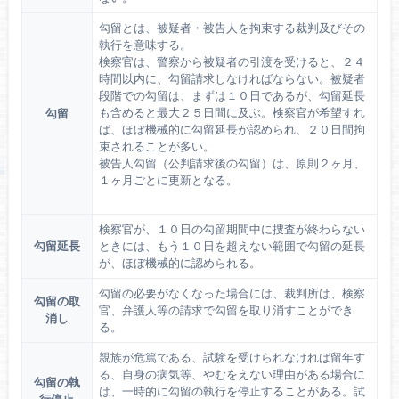
勾留とは、被疑者・被告人を拘束する裁判及びその
執行を意味する。
検察官は、警察から被疑者の引渡を受けると、２４
時間以内に、勾留請求しなければならない。被疑者
段階での勾留は、まずは１０日であるが、勾留延長
も含めると最大２５日間に及ぶ。検察官が希望すれ
勾留
ば、ほぼ機械的に勾留延長が認められ、２０日間拘
束されることが多い。
被告人勾留（公判請求後の勾留）は、原則２ヶ月、
１ヶ月ごとに更新となる。
検察官が、１０日の勾留期間中に捜査が終わらない
勾留延長
ときには、もう１０日を超えない範囲で勾留の延長
が、ほぼ機械的に認められる。
勾留の必要がなくなった場合には、裁判所は、検察
勾留の取
官、弁護人等の請求で勾留を取り消すことができ
消し
る。
親族が危篤である、試験を受けられなければ留年す
る、自身の病気等、やむをえない理由がある場合に
勾留の執
は、一時的に勾留の執行を停止することがある。試
行停止