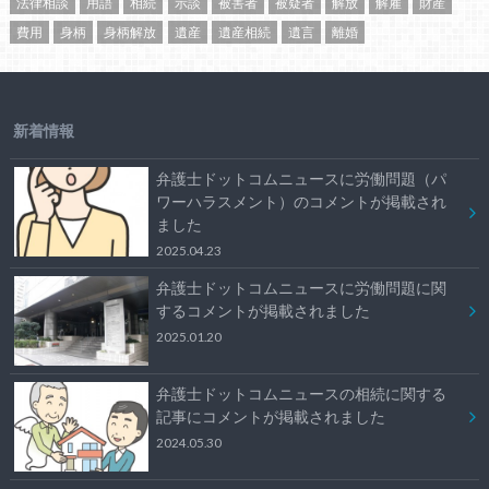
法律相談
用語
相続
示談
被害者
被疑者
解放
解雇
財産
費用
身柄
身柄解放
遺産
遺産相続
遺言
離婚
新着情報
弁護士ドットコムニュースに労働問題（パ
ワーハラスメント）のコメントが掲載され
ました
2025.04.23
弁護士ドットコムニュースに労働問題に関
するコメントが掲載されました
2025.01.20
弁護士ドットコムニュースの相続に関する
記事にコメントが掲載されました
2024.05.30