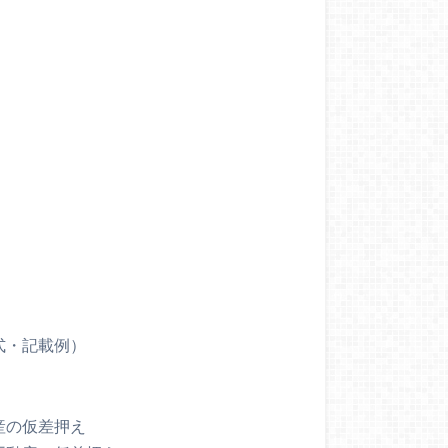
）
式・記載例）
産の仮差押え