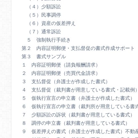
（４）少額訴訟
（５）民事調停
（６）資産の仮差押え
（７）通常訴訟
５ 強制執行手続き
第２ 内容証明郵便・支払督促の書式作成サポート
第３ 書式サンプル
１ 内容証明郵便（請負報酬請求）
２ 内容証明郵便（売買代金請求）
３ 支払督促（弁護士が作成した書式）
４ 支払督促（裁判書が用意している書式・記載例
５ 仮執行宣言の申立書（弁護士が作成した書式）
６ 仮執行宣言の申立書（裁判所が用意している書
７ 少額訴訟の訴状（裁判書が用意している書式）
８ 調停の申立書（裁判書が用意している書式）
９ 仮差押えの書式（弁護士が作成した書式）不動