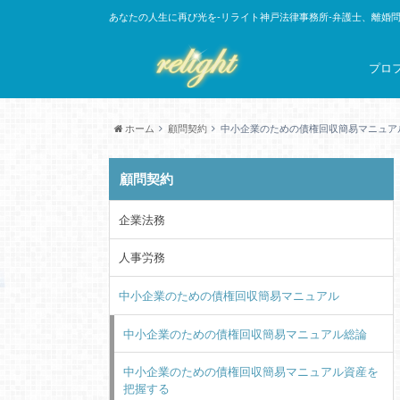
あなたの人生に再び光を-リライト神戸法律事務所-弁護士、離婚
プロ
ホーム
顧問契約
中小企業のための債権回収簡易マニュア
顧問契約
企業法務
人事労務
中小企業のための債権回収簡易マニュアル
中小企業のための債権回収簡易マニュアル総論
中小企業のための債権回収簡易マニュアル資産を
把握する