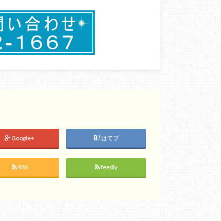
Google+
はてブ
RSS
feedly