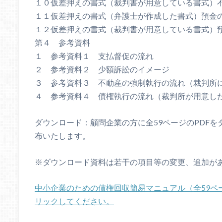
１０仮差押えの書式（裁判書が用意している書式）
１１仮差押えの書式（弁護士が作成した書式）預金
１２仮差押えの書式（裁判書が用意している書式）
第４ 参考資料
１ 参考資料１ 支払督促の流れ
２ 参考資料２ 少額訴訟のイメージ
３ 参考資料３ 不動産の強制執行の流れ（裁判所
４ 参考資料４ 債権執行の流れ（裁判所が用意し
ダウンロード：顧問企業の方に全59ページのPDF
布いたします。
※ダウンロード資料は若干の項目等の変更、追加が
中小企業のための債権回収簡易マニュアル（全59ペ
リックしてください。