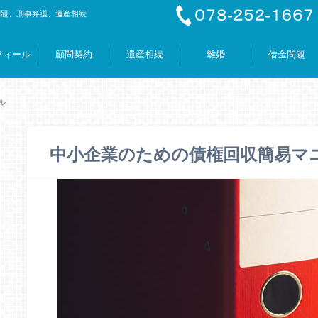
問題、刑事弁護、遺産相続
フィール
顧問契約
遺産相続
離婚
借金問題
ル
中小企業のための債権回収簡易マ