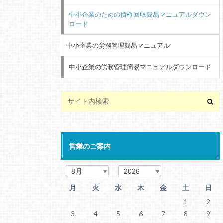
中小企業のための債権回収簡易マニュアルダウン
ロード
中小企業の労務管理簡易マニュアル
中小企業の労務管理簡易マニュアルダウンロード
営業のご案内
月
火
水
木
金
土
日
1
2
3
4
5
6
7
8
9