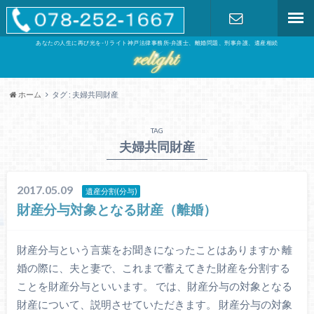
あなたの人生に再び光を-リライト神戸法律事務所-弁護士、離婚問題、刑事弁護、遺産相続
お問い合わ
せ
ホーム
タグ : 夫婦共同財産
TAG
夫婦共同財産
2017.05.09
遺産分割(分与)
財産分与対象となる財産（離婚）
財産分与という言葉をお聞きになったことはありますか 離
婚の際に、夫と妻で、これまで蓄えてきた財産を分割する
ことを財産分与といいます。 では、財産分与の対象となる
財産について、説明させていただきます。 財産分与の対象