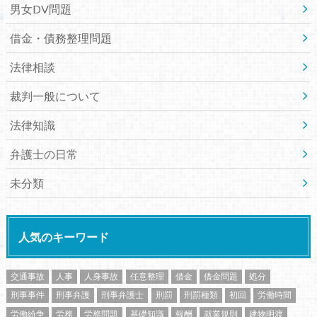
男女DV問題
借金・債務整理問題
法律相談
裁判一般について
法律知識
弁護士の日常
未分類
人気のキーワード
交通事故
人事
人身事故
任意整理
借金
借金問題
処分
刑事事件
刑事弁護
刑事弁護士
刑罰
刑罰種類
初回
労働時間
労働紛争
労務
労務問題
基礎知識
報酬
就業規則
建物明渡