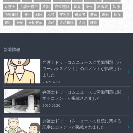
弁護士
弁護士費用
役割
捜査段階
接見
操作
料金表
法律
法律相談
用語
相続
示談
被害者
被疑者
解放
解雇
財産
費用
身柄
身柄解放
遺産
遺産相続
遺言
離婚
新着情報
弁護士ドットコムニュースに労働問題（パ
ワーハラスメント）のコメントが掲載され
ました
2025.04.23
弁護士ドットコムニュースに労働問題に関
するコメントが掲載されました
2025.01.20
弁護士ドットコムニュースの相続に関する
記事にコメントが掲載されました