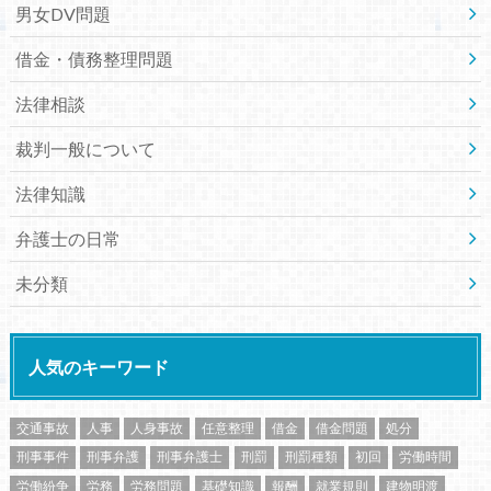
男女DV問題
借金・債務整理問題
法律相談
裁判一般について
法律知識
弁護士の日常
未分類
人気のキーワード
交通事故
人事
人身事故
任意整理
借金
借金問題
処分
刑事事件
刑事弁護
刑事弁護士
刑罰
刑罰種類
初回
労働時間
労働紛争
労務
労務問題
基礎知識
報酬
就業規則
建物明渡