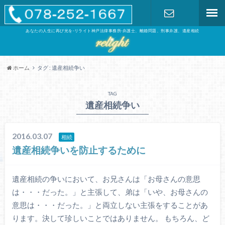
あなたの人生に再び光を-リライト神戸法律事務所-弁護士、離婚問題、刑事弁護、遺産相続
お問い合わ
せ
ホーム
タグ : 遺産相続争い
TAG
遺産相続争い
2016.03.07
相続
遺産相続争いを防止するために
遺産相続の争いにおいて、お兄さんは「お母さんの意思
は・・・だった。」と主張して、弟は「いや、お母さんの
意思は・・・だった。」と両立しない主張をすることがあ
ります。決して珍しいことではありません。 もちろん、ど