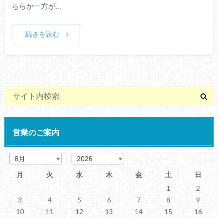
ちらか一方が…
続きを読む
営業のご案内
月
火
水
木
金
土
日
1
2
3
4
5
6
7
8
9
10
11
12
13
14
15
16