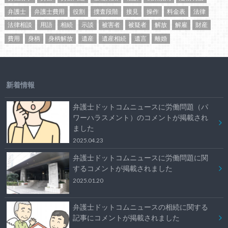
弁護士
弁護士費用
役割
捜査段階
接見
操作
料金表
法律
法律相談
用語
相続
示談
被害者
被疑者
解放
解雇
財産
費用
身柄
身柄解放
遺産
遺産相続
遺言
離婚
新着情報
弁護士ドットコムニュースに労働問題（パ
ワーハラスメント）のコメントが掲載され
ました
2025.04.23
弁護士ドットコムニュースに労働問題に関
するコメントが掲載されました
2025.01.20
弁護士ドットコムニュースの相続に関する
記事にコメントが掲載されました