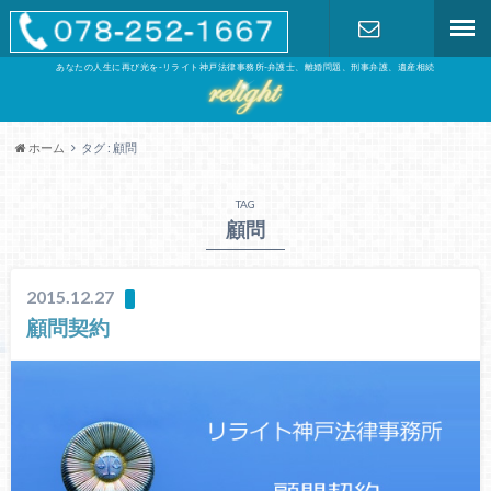
あなたの人生に再び光を-リライト神戸法律事務所-弁護士、離婚問題、刑事弁護、遺産相続
お問い合わ
せ
ホーム
タグ : 顧問
TAG
顧問
2015.12.27
顧問契約