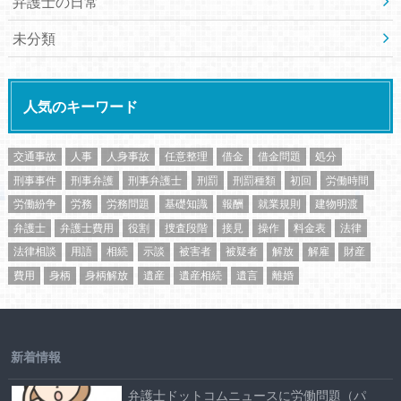
弁護士の日常
未分類
人気のキーワード
交通事故
人事
人身事故
任意整理
借金
借金問題
処分
刑事事件
刑事弁護
刑事弁護士
刑罰
刑罰種類
初回
労働時間
労働紛争
労務
労務問題
基礎知識
報酬
就業規則
建物明渡
弁護士
弁護士費用
役割
捜査段階
接見
操作
料金表
法律
法律相談
用語
相続
示談
被害者
被疑者
解放
解雇
財産
費用
身柄
身柄解放
遺産
遺産相続
遺言
離婚
新着情報
弁護士ドットコムニュースに労働問題（パ