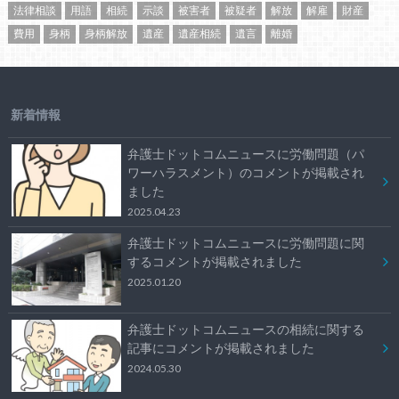
法律相談
用語
相続
示談
被害者
被疑者
解放
解雇
財産
費用
身柄
身柄解放
遺産
遺産相続
遺言
離婚
新着情報
弁護士ドットコムニュースに労働問題（パ
ワーハラスメント）のコメントが掲載され
ました
2025.04.23
弁護士ドットコムニュースに労働問題に関
するコメントが掲載されました
2025.01.20
弁護士ドットコムニュースの相続に関する
記事にコメントが掲載されました
2024.05.30