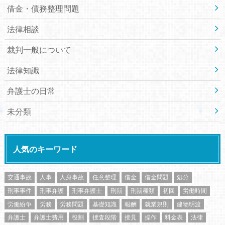
借金・債務整理問題
法律相談
裁判一般について
法律知識
弁護士の日常
未分類
人気のキーワード
交通事故
人事
人身事故
任意整理
借金
借金問題
処分
刑事事件
刑事弁護
刑事弁護士
刑罰
刑罰種類
初回
労働時間
労働紛争
労務
労務問題
基礎知識
報酬
就業規則
建物明渡
弁護士
弁護士費用
役割
捜査段階
接見
操作
料金表
法律