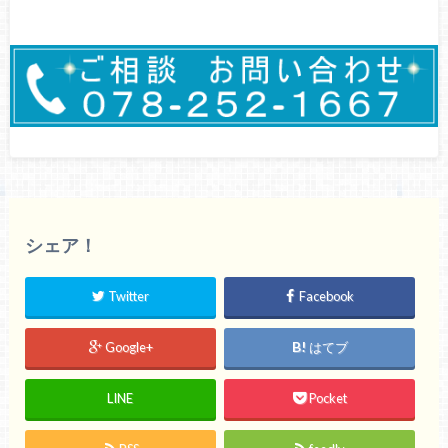
シェア！
Twitter
Facebook
Google+
はてブ
LINE
Pocket