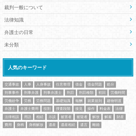
裁判一般について
法律知識
弁護士の日常
未分類
人気のキーワード
交通事故
人事
人身事故
任意整理
借金
借金問題
処分
刑事事件
刑事弁護
刑事弁護士
刑罰
刑罰種類
初回
労働時間
労働紛争
労務
労務問題
基礎知識
報酬
就業規則
建物明渡
弁護士
弁護士費用
役割
捜査段階
接見
操作
料金表
法律
法律相談
用語
相続
示談
被害者
被疑者
解放
解雇
財産
費用
身柄
身柄解放
遺産
遺産相続
遺言
離婚