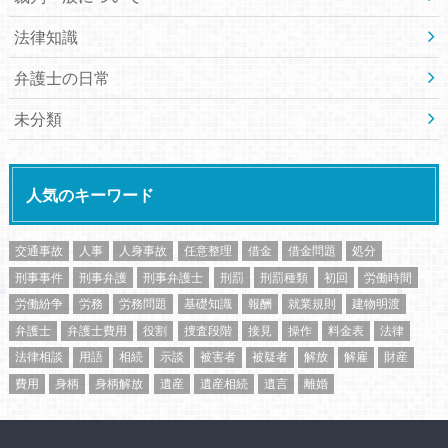
法律知識
弁護士の日常
未分類
人気のキーワード
交通事故
人事
人身事故
任意整理
借金
借金問題
処分
刑事事件
刑事弁護
刑事弁護士
刑罰
刑罰種類
初回
労働時間
労働紛争
労務
労務問題
基礎知識
報酬
就業規則
建物明渡
弁護士
弁護士費用
役割
捜査段階
接見
操作
料金表
法律
法律相談
用語
相続
示談
被害者
被疑者
解放
解雇
財産
費用
身柄
身柄解放
遺産
遺産相続
遺言
離婚