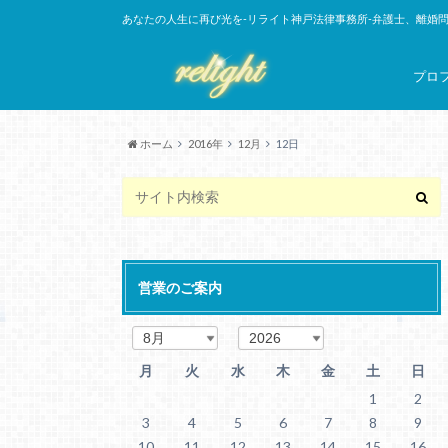
あなたの人生に再び光を-リライト神戸法律事務所-弁護士、離婚
プロ
ホーム
2016年
12月
12日
営業のご案内
月
火
水
木
金
土
日
1
2
3
4
5
6
7
8
9
10
11
12
13
14
15
16