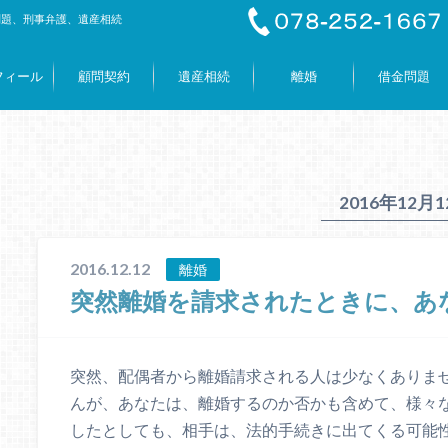
問題、刑事弁護、遺産相続
フィール
顧問契約
遺産相続
離婚
借金問題
2016年12月
2016.12.12
離婚
突然離婚を請求されたときに、あ
突然、配偶者から離婚請求される人は少なくありませ
んが、あなたは、離婚するのか否かも含めて、様々
したとしても、相手は、法的手続きに出てくる可能