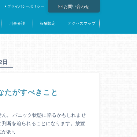
お問い合わせ
プライバシーポリシー
刑事弁護
報酬規定
アクセスマップ
12日
なたがすべきこと
ん。 パニック状態に陥るかもしれませ
な判断を迫られることになります。放置
性があり…