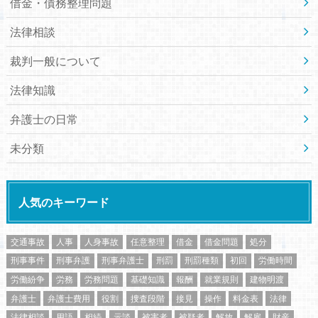
借金・債務整理問題
法律相談
裁判一般について
法律知識
弁護士の日常
未分類
人気のキーワード
交通事故
人事
人身事故
任意整理
借金
借金問題
処分
刑事事件
刑事弁護
刑事弁護士
刑罰
刑罰種類
初回
労働時間
労働紛争
労務
労務問題
基礎知識
報酬
就業規則
建物明渡
弁護士
弁護士費用
役割
捜査段階
接見
操作
料金表
法律
法律相談
用語
相続
示談
被害者
被疑者
解放
解雇
財産