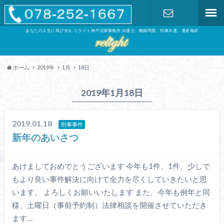
あなたの人生に再び光を-リライト神戸法律事務所-弁護士、離婚問題、刑事弁護、遺産相続
お問い合わ
せ
ホーム
2019年
1月
18日
2019年1月18日
2019.01.18
刑事事件
新年のあいさつ
あけましておめでとうございます 今年も1件、1件、少しで
もより良い事件解決に向けて全力を尽くしていきたいと思
います。 よろしくお願いいたします また、今年も例年と同
様、土曜日（事前予約制）法律相談を開催させていただき
ます…