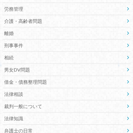
労務管理
介護・高齢者問題
離婚
刑事事件
相続
男女DV問題
借金・債務整理問題
法律相談
裁判一般について
法律知識
弁護士の日常