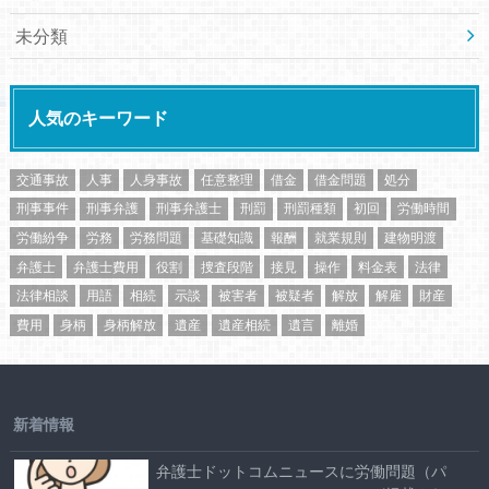
未分類
人気のキーワード
交通事故
人事
人身事故
任意整理
借金
借金問題
処分
刑事事件
刑事弁護
刑事弁護士
刑罰
刑罰種類
初回
労働時間
労働紛争
労務
労務問題
基礎知識
報酬
就業規則
建物明渡
弁護士
弁護士費用
役割
捜査段階
接見
操作
料金表
法律
法律相談
用語
相続
示談
被害者
被疑者
解放
解雇
財産
費用
身柄
身柄解放
遺産
遺産相続
遺言
離婚
新着情報
弁護士ドットコムニュースに労働問題（パ