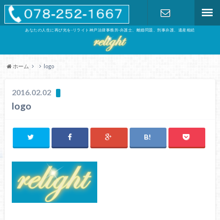
あなたの人生に再び光を-リライト神戸法律事務所-弁護士、離婚問題、刑事弁護、遺産相続
お問い合わ
せ
ホーム
logo
2016.02.02
logo