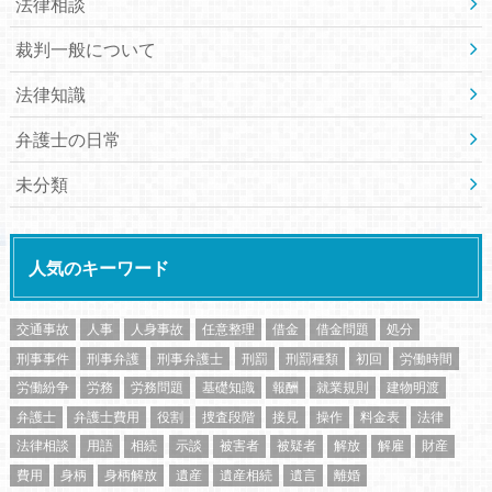
法律相談
裁判一般について
法律知識
弁護士の日常
未分類
人気のキーワード
交通事故
人事
人身事故
任意整理
借金
借金問題
処分
刑事事件
刑事弁護
刑事弁護士
刑罰
刑罰種類
初回
労働時間
労働紛争
労務
労務問題
基礎知識
報酬
就業規則
建物明渡
弁護士
弁護士費用
役割
捜査段階
接見
操作
料金表
法律
法律相談
用語
相続
示談
被害者
被疑者
解放
解雇
財産
費用
身柄
身柄解放
遺産
遺産相続
遺言
離婚