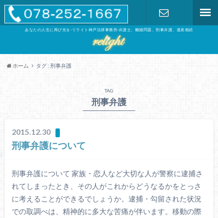
あなたの人生に再び光を-リライト神戸法律事務所-弁護士、離婚問題、刑事弁護、遺産相続
お問い合わ
せ
ホーム
タグ : 刑事弁護
TAG
刑事弁護
2015.12.30
刑事弁護について
刑事弁護について 家族・恋人など大切な人が警察に逮捕さ
れてしまったとき、その人がこれからどうなるかをとっさ
に考えることができるでしょうか。逮捕・勾留された状況
での取調べは、精神的に多大な苦痛が伴います。移動の際