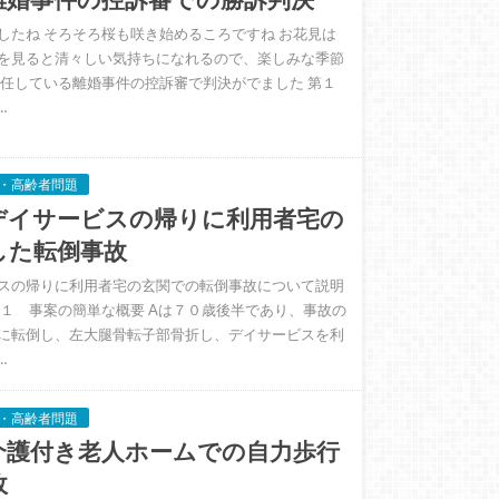
したね そろそろ桜も咲き始めるころですね お花見は
を見ると清々しい気持ちになれるので、楽しみな季節
受任している離婚事件の控訴審で判決がでました 第１
…
・高齢者問題
デイサービスの帰りに利用者宅の
した転倒事故
スの帰りに利用者宅の玄関での転倒事故について説明
 １ 事案の簡単な概要 Aは７０歳後半であり、事故の
に転倒し、左大腿骨転子部骨折し、デイサービスを利
…
・高齢者問題
介護付き老人ホームでの自力歩行
故