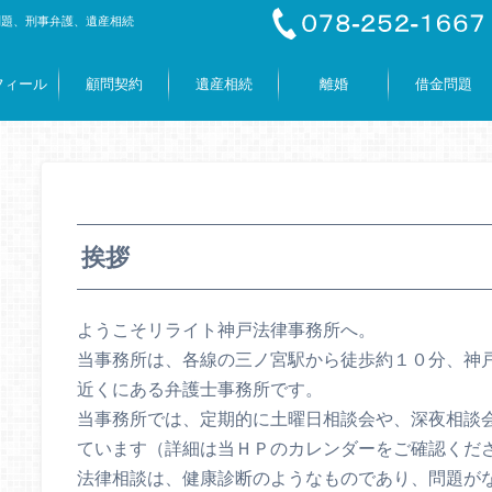
問題、刑事弁護、遺産相続
フィール
顧問契約
遺産相続
離婚
借金問題
挨拶
ようこそリライト神戸法律事務所へ。
当事務所は、各線の三ノ宮駅から徒歩約１０分、神
近くにある弁護士事務所です。
当事務所では、定期的に土曜日相談会や、深夜相談
ています（詳細は当ＨＰのカレンダーをご確認くだ
法律相談は、健康診断のようなものであり、問題が