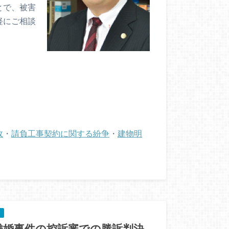
とで、被害
軽にご相談
故
・
請負工事契約に関する紛争
・
建物明
離婚事件の控訴審での勝訴判決