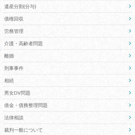
遺産分割(分与)
債権回収
労務管理
介護・高齢者問題
離婚
刑事事件
相続
男女DV問題
借金・債務整理問題
法律相談
裁判一般について