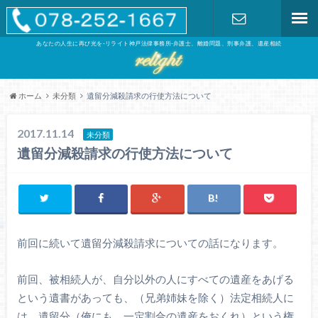
あなたの人生に再び光を-リライト神戸法律事務所-弁護士、離婚問題、刑事弁護、遺産相続
お問い合わ
せ
ホーム
未分類
遺留分減殺請求の行使方法について
2017.11.14
未分類
遺留分減殺請求の行使方法について
前回に続いて遺留分減殺請求についての話になります。
前回、被相続人が、自分以外の人にすべての遺産をあげる
という遺書があっても、（兄弟姉妹を除く）法定相続人に
は、遺留分（俺にも、一定割合の遺産をおくれ）という権