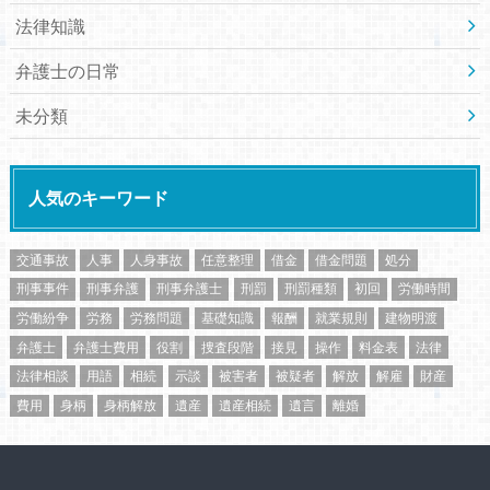
法律知識
弁護士の日常
未分類
人気のキーワード
交通事故
人事
人身事故
任意整理
借金
借金問題
処分
刑事事件
刑事弁護
刑事弁護士
刑罰
刑罰種類
初回
労働時間
労働紛争
労務
労務問題
基礎知識
報酬
就業規則
建物明渡
弁護士
弁護士費用
役割
捜査段階
接見
操作
料金表
法律
法律相談
用語
相続
示談
被害者
被疑者
解放
解雇
財産
費用
身柄
身柄解放
遺産
遺産相続
遺言
離婚