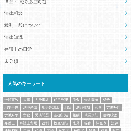
借金・債務整理問題
法律相談
裁判一般について
法律知識
弁護士の日常
未分類
人気のキーワード
交通事故
人事
人身事故
任意整理
借金
借金問題
処分
刑事事件
刑事弁護
刑事弁護士
刑罰
刑罰種類
初回
労働時間
労働紛争
労務
労務問題
基礎知識
報酬
就業規則
建物明渡
弁護士
弁護士費用
役割
捜査段階
接見
操作
料金表
法律
法律相談
用語
相続
示談
被害者
被疑者
解放
解雇
財産