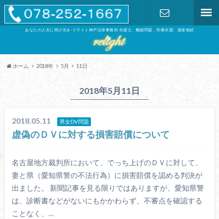
あなたの人生に再び光を-リライト神戸法律事務所-弁護士、離婚問題、刑事弁護、遺産相続
お問い合わ
せ
ホーム
2018年
5月
11日
2018年5月11日
2018.05.11
男女DV問題
虚偽のＤＶに対する損害賠償について
名古屋地方裁判所において、でっち上げのＤＶに対して、
妻と県（愛知県警の不法行為）に損害賠償を認める判決が
出ました。 新聞記事を見る限りではありますが、愛知県警
は、診断書などがないにもかかわらず、不審点を確認する
ことなく、…